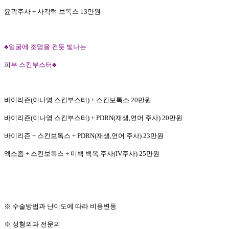
윤곽주사
+
사각턱 보톡스
13
만원
♣
얼굴에 조명을 켠듯 빛나는
피부 스킨부스터
♣
바이리즌
(
이나영 스킨부스터
) +
스킨보톡스
20
만원
바이리즌
(
이나영 스킨부스터
) + PDRN(
재생
,
연어 주사
) 20
만원
바이리즌
+
스킨보톡스
+ PDRN(
재생
,
연어 주사
) 23
만원
엑소좀
+
스킨보톡스
+
미백 백옥 주사
(IV
주사
) 25
만원
※
수술방법과 난이도에 따라 비용변동
※
성형외과 전문의