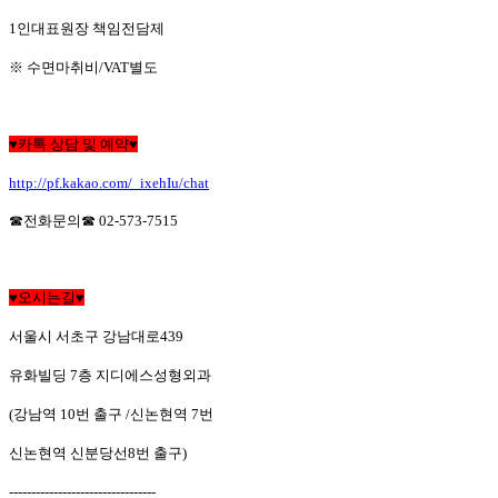
1
인대표원장 책임전담제
※
수면마취비
/VAT
별도
♥
카톡 상담 및 예약
♥
http://pf.kakao.com/_ixehIu/chat
☎
전화문의
☎
02-573-7515
♥
오시는길
♥
서울시 서초구 강남대로
439
유화빌딩
7
층 지디에스성형외과
(
강남역
10
번 출구
/
신논현역
7
번
신논현역 신분당선
8
번 출구
)
---------------------------------