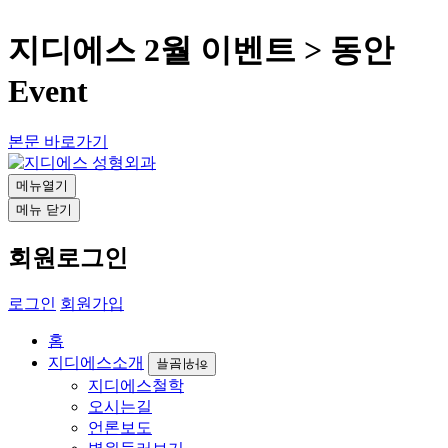
지디에스 2월 이벤트 > 동안
Event
뒤로가기
동안 Event
본문 바로가기
댓글
게시판 리스트 옵션
메뉴열기
답변
메뉴 닫기
목록
회원로그인
지디에스 2월 이벤트
로그인
회원가입
페이지 정보
홈
작성자
지디에스성형외과
작성일
25-02-03 11:12
조회
659
댓
지디에스소개
하위분류
글
0
지디에스철학
오시는길
본문
언론보도