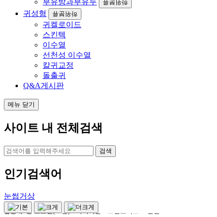
부유방과부유두
하위분류
코끝 성형
169
만원
귀성형
하위분류
귀켈로이드
콧볼 축소
159
만원
스킨텍
귀족 수술
(
실리콘
) 180
만원
~
이수열
선천성 이수열
칼귀교정
돌출귀
이마거상
350
만원
Q&A게시판
안면거상
600
만원
~
메뉴 닫기
사이트 내 전체검색
설 연휴 후 리프레시 이벤트
✔
자연스러운 동안 리프팅
검색
✔
맞춤형 피부 재생 프로그램
인기검색어
실리프팅
(
블루로즈
10
줄
) +
팔자 필러
2cc 120
만원
눈썹거상
앞광대
~
볼 모노실
(60
줄
) +
바이리즌
+
스킨보톡스
80
만원