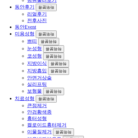
병원둘러보기
동안후기
하위분류
리얼후기
전후사진
★
지디에스성형외과
2
월이벤트
★
동안Event
미용성형
하위분류
쁘띠
하위분류
✨
새로운 시작
,
더 아름다운 나
✨
눈성형
하위분류
긴 설명절이 끝나고
,
다시 나를 위한 시간
!
코성형
하위분류
2
월
,
특별한 성형
·
미용 이벤트
로 새롭게 변신해보세요
!
지방이식
하위분류
지방흡입
하위분류
안면거상술
기간
: 2025.02.01 - 02.28
실리프팅
보형물
하위분류
치료성형
하위분류
♣
"
내추럴한 변화를 꿈꾸세요
?
큰점제거
안검황색종
최신 트렌드 성형으로 완성
"
♣
흉터성형
켈로이드흉터제거
이물질제거
하위분류
코성형
(
비중격연골
) 350
만원
~